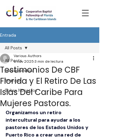
Entrada
All Posts
Various Authors
All Posts
6 nov 2025
3 min de lectura
Testimonios De CBF
presupuestos
Florida y El Retiro De Las
finanzas
Islas Del Caribe Para
Sobre Nosotros
Mujeres Pastoras.
Organizamos un retiro 
intercultural para ayudar a los 
pastores de los Estados Unidos y 
Puerto Rico a crear una red de 